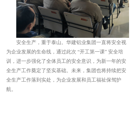
安全生产，重于泰山。华建铝业集团一直将安全视
为企业发展的生命线，通过此次 “开工第一课” 安全培
训，进一步强化了全体员工的安全意识，为新一年的安
全生产工作奠定了坚实基础。未来，集团也将持续把安
全生产工作落到实处，为企业发展和员工福祉保驾护
航。
华建铝业集团获评临朐县经济发展突出贡献奖等多项殊