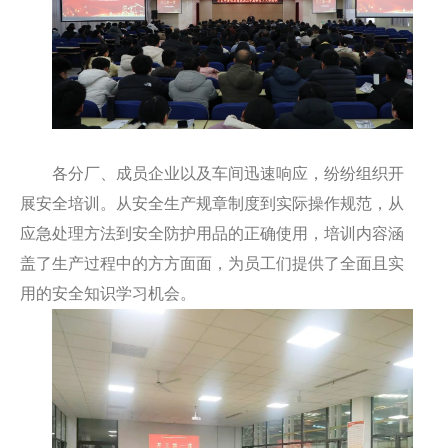
各分厂、成员企业以及车间迅速响应，纷纷组织开
展安全培训。从安全生产规章制度到实际操作规范，从
应急处理方法到安全防护用品的正确使用，培训内容涵
盖了生产过程中的方方面面，为员工们提供了全面且实
用的安全知识学习机会。