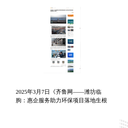
业
栏
窗
配
璃
胶
目
件
配
案
套
例
服
务
2025年3月7日《齐鲁网——潍坊临
朐：惠企服务助力环保项目落地生根
企业年减少挥发性有机物排放量130
余吨》