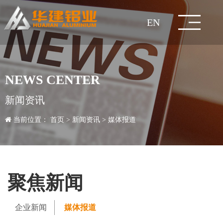
EN
网
关
企
新
技
产
工
人
服
联
站
于
业
闻
术
品
程
力
务
系
集
企
企
研
建
经
人
销
联
NEWS CENTER
团
董
业
公
业
媒
发
生
筑
工
典
知
才
人
售
价
系
在
首
华
文
资
中
中
案
资
与
我
新闻资讯
简
事
发
理
益
新
体
中
产
检
型
业
铝
案
名
拆
政
才
加
网
格
行
方
线
页
建
化
讯
心
心
例
源
交
们
当前位置：
首页
>
新闻资讯
>
媒体报道
介
长
展
企
念
事
闻
报
心
工
测
质
材
型
模
全
例
案
装
策
招
入
络
咨
业
服
式
留
流
致
历
业
资
业
道
艺
中
量
材
板/
铝
铝
例
式
聘
我
询
知
务
言
辞
程
风
质
成
心
控
脚
家
合
成
建
们
识
客
聚焦新闻
采
荣
员
制
手
居
金
品
五
筑
户
企业新闻
媒体报道
誉
企
架
护
门
金
玻
项