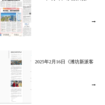
——华建铝业：让汽车“轻装
上阵”》
2025年2月16日《潍坊新派客
户端——【贯彻落实全市工
作动员大会进行时潍坊临
朐：构建发展新框架】