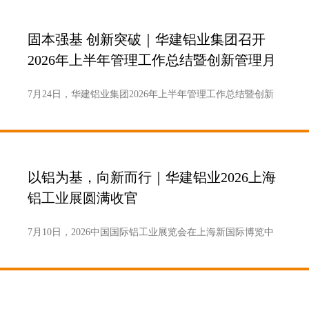
固本强基 创新突破｜华建铝业集团召开
2026年上半年管理工作总结暨创新管理月
活动动员大会
7月24日，华建铝业集团2026年上半年管理工作总结暨创新
管理月活动动员大会成功召开。 大会全面总结安全生产月活
动成效，系统策
以铝为基，向新而行｜华建铝业2026上海
铝工业展圆满收官
7月10日，2026中国国际铝工业展览会在上海新国际博览中
心圆满落幕。在这场全球铝产业链的年度盛会上，华建铝业
以近400平方米展位亮相