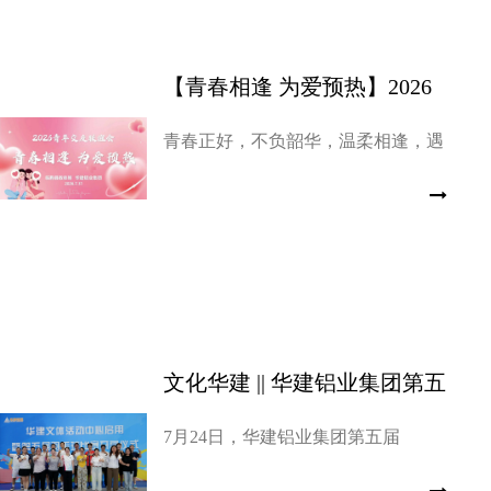
【青春相逢 为爱预热】2026
年青年交友联谊会在华建铝
青春正好，不负韶华，温柔相逢，遇
业集团成功举办
见美好。 7月31日晚，一场以“青春
相逢 为爱预热”为主题的青年交友联
谊活动在华建铝业集团
文化华建 || 华建铝业集团第五
届(2026)羽毛球比赛成功举办
7月24日，华建铝业集团第五届
（2026）羽毛球比赛落下帷幕。 本