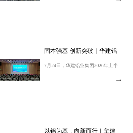
次比赛共设置男子单打、女子单打、
男子双打、混合双打四个项目。
固本强基 创新突破｜华建铝
业集团召开2026年上半年管
7月24日，华建铝业集团2026年上半
理工作总结暨创新管理月活
年管理工作总结暨创新管理月活动动
动动员大会
员大会成功召开。 大会全面总结安
全生产月活动成效，系统策
以铝为基，向新而行｜华建