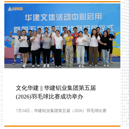
友联谊活动在华建铝业集团
文化华建 || 华建铝业集团第五届
(2026)羽毛球比赛成功举办
7月24日，华建铝业集团第五届（2026）羽毛球比赛
落下帷幕。 本次比赛共设置男子单打、女子单打、
男子双打、混合双打四个项目。