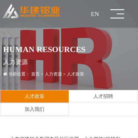
EN
网
关
企
新
技
产
工
人
服
联
站
于
业
闻
术
品
程
力
务
系
集
企
企
研
建
经
人
销
联
HUMAN RESOURCES
团
董
业
公
业
媒
发
生
筑
工
典
知
才
人
售
价
系
在
首
华
文
资
中
中
案
资
与
我
人力资源
简
事
发
理
益
新
体
中
产
检
型
业
铝
案
名
拆
政
才
加
网
格
行
方
线
页
建
化
讯
心
心
例
源
交
们
当前位置：
首页
>
人力资源
>
人才政策
介
长
展
企
念
事
闻
报
心
工
测
质
材
型
模
全
例
案
装
策
招
入
络
咨
业
服
式
留
流
致
历
业
资
业
道
艺
中
量
材
板/
铝
铝
例
式
聘
我
询
知
务
言
人才政策
人才招聘
辞
程
风
质
成
心
控
脚
家
合
成
建
们
识
客
加入我们
采
荣
员
制
手
居
金
品
五
筑
户
誉
企
架
护
门
金
玻
项