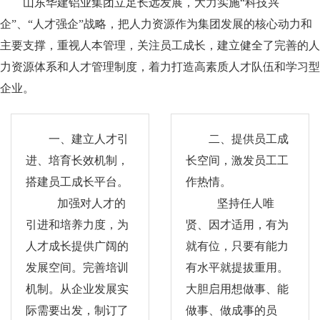
山东华建铝业集团立足长远发展，大力实施“科技兴
业
栏
窗
配
璃
胶
目
企”、“人才强企”战略，把人力资源作为集团发展的核心动力和
件
配
案
主要支撑，重视人本管理，关注员工成长，建立健全了完善的人
力资源体系和人才管理制度，着力打造高素质人才队伍和学习型
套
例
企业。
服
务
一、建立人才引
二、提供员工成
进、培育长效机制，
长空间，激发员工工
搭建员工成长平台。
作热情。
加强对人才的
坚持任人唯
引进和培养力度，为
贤、因才适用，有为
人才成长提供广阔的
就有位，只要有能力
发展空间。完善培训
有水平就提拔重用。
机制。从企业发展实
大胆启用想做事、能
际需要出发，制订了
做事、做成事的员