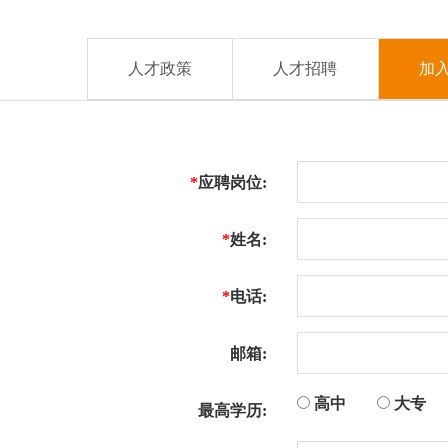
业
媒
发
生
资
中
新
体
中
产
检
人才政策
人才招聘
加
讯
心
闻
报
心
工
测
质
道
艺
中
量
心
控
*
应聘岗位:
制
*
姓名:
*
电话:
产
邮箱:
品
建
高中
大专
筑
工
中
最高学历:
型
业
铝