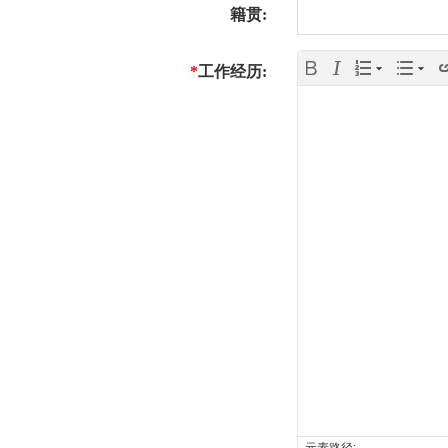
心
籍贯:
材
型
模
全
*
工作经历:
材
板/
铝
铝
脚
家
合
成
手
居
金
品
五
架
护
门
金
玻
栏
窗
配
璃
胶
工
件
配
程
经
套
典
知
案
服
案
名
拆
例
务
例
案
装
元素路径: