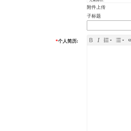
例
式
附件上传
子标题
建
筑
项
*
个人简历:
目
人
案
力
人
例
才
人
资
政
才
加
源
策
招
入
聘
我
们