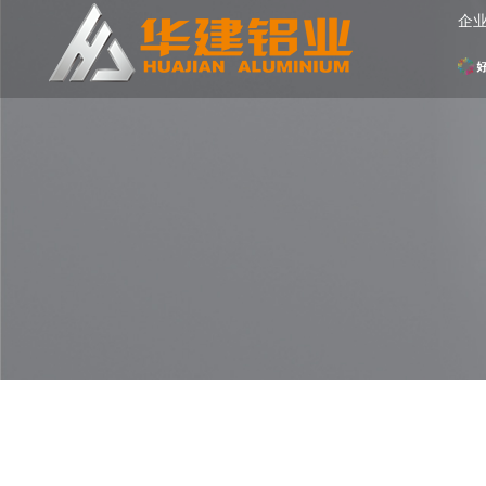
企
网
站
首
页