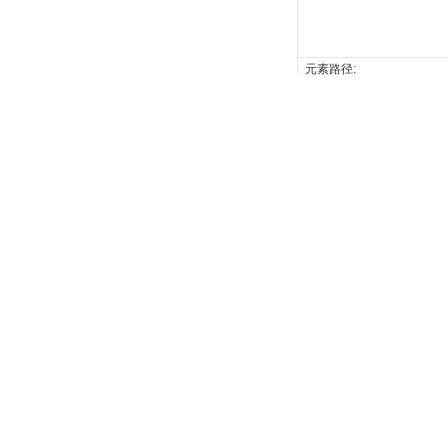
元素路径:
附件上传
子标题
服
联
务
系
销
联
提
售
价
系
在
与
我
网
格
行
方
线
交
们
公司
产品
络
咨
业
服
式
留
流
询
知
务
言
集团简介
建筑型材
识
客
董事长致辞
工业型材
户
发展历程
铝模板/脚手架