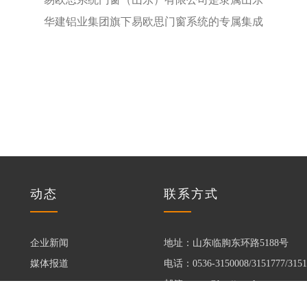
华建铝业集团旗下易欧思门窗系统的专属集成
化加工中心。公司位于山东临朐中欧节能门窗
了解更多
产业园C
动态
联系方式
企业新闻
地址：山东临朐东环路5188号
媒体报道
电话：0536-3150008/3151777/3151
邮箱：root@huajian-al.com
网址：www.huajian-al.com