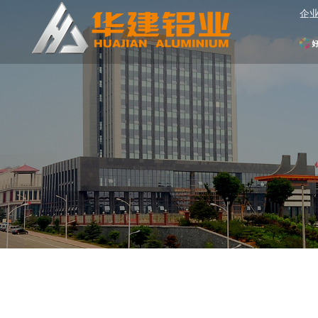
企
网
站
首
页