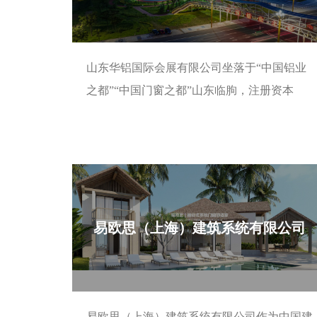
业
媒
发
生
资
中
新
体
中
产
检
讯
心
山东华铝国际会展有限公司坐落于“中国铝业
闻
报
心
工
测
质
之都”“中国门窗之都”山东临朐，注册资本
道
艺
中
量
2000万元，专业运营临朐国际会展中心。公司
心
控
了解更多
以展馆经营
制
产
易欧思（上海）建筑系统有限公司
品
建
筑
工
中
型
业
铝
易欧思（上海）建筑系统有限公司作为中国建