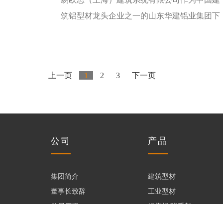
心
筑铝型材龙头企业之一的山东华建铝业集团下
材
型
模
全
属企业，依托集团和其下属公司包括山东易欧
材
板/
铝
铝
了解更多
思门窗系
脚
家
合
成
上一页
1
2
3
下一页
手
居
金
品
五
架
护
门
金
玻
栏
窗
配
璃
胶
工
件
配
公司
产品
程
经
套
典
知
案
集团简介
建筑型材
服
案
名
拆
董事长致辞
工业型材
例
务
发展历程
铝模板/脚手架
例
案
装
企业风采
全铝家居