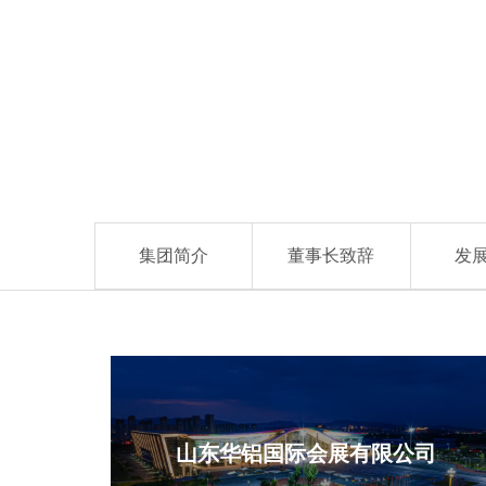
业
企
业
公
文
理
益
化
念
事
业
集团简介
董事长致辞
发
新
技
山东华铝国际会展有限公司
闻
术
企
研