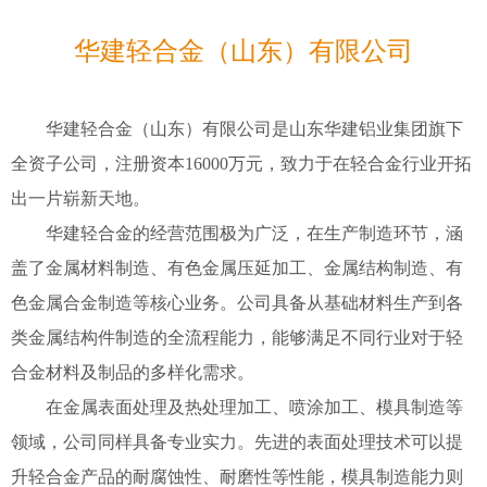
业
栏
窗
配
璃
胶
目
华建轻合金（山东）有限公司
件
配
案
套
例
华建轻合金（山东）有限公司是山东华建铝业集团旗下
服
全资子公司，注册资本16000万元，致力于在轻合金行业开拓
务
出一片崭新天地。
华建轻合金的经营范围极为广泛，在生产制造环节，涵
盖了金属材料制造、有色金属压延加工、金属结构制造、有
色金属合金制造等核心业务。公司具备从基础材料生产到各
类金属结构件制造的全流程能力，能够满足不同行业对于轻
合金材料及制品的多样化需求。
在金属表面处理及热处理加工、喷涂加工、模具制造等
领域，公司同样具备专业实力。先进的表面处理技术可以提
升轻合金产品的耐腐蚀性、耐磨性等性能，模具制造能力则