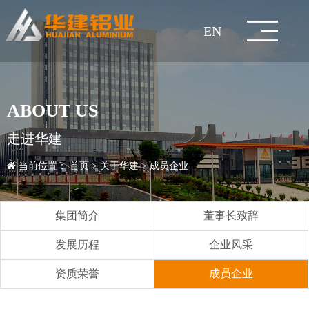
EN
网
关
企
新
技
产
工
人
服
联
站
于
业
闻
术
品
程
力
务
系
集
企
企
研
建
经
人
销
联
ABOUT US
团
董
业
公
业
媒
发
生
筑
工
典
知
才
人
售
价
系
在
首
华
文
资
中
中
案
资
与
我
走进华建
简
事
发
理
益
新
体
中
产
检
型
业
铝
案
名
拆
政
才
加
网
格
行
方
线
页
建
化
讯
心
心
例
源
交
们
当前位置：
首页
>
关于华建
>
成员企业
介
长
展
企
念
事
闻
报
心
工
测
质
材
型
模
全
例
案
装
策
招
入
络
咨
业
服
式
留
流
致
历
业
资
业
道
艺
中
量
材
板/
铝
铝
例
式
聘
我
询
知
务
言
集团简介
董事长致辞
辞
程
风
质
成
心
控
脚
家
合
成
建
们
识
客
发展历程
企业风采
采
荣
员
制
手
居
金
品
五
筑
户
资质荣誉
成员企业
誉
企
架
护
门
金
玻
项