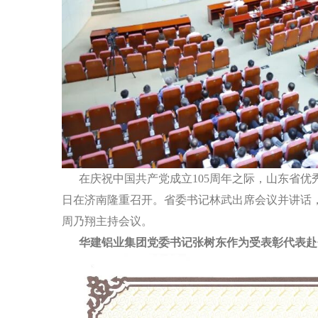
例
式
建
筑
项
目
人
案
力
人
在庆祝中国共产党成立105周年之际，山东省优秀共
例
日在济南隆重召开。省委书记林武出席会议并讲话
才
人
资
周乃翔主持会议。
政
才
加
源
华建铝业集团党委书记张树东作为受表彰代表赴
策
招
入
聘
我
们