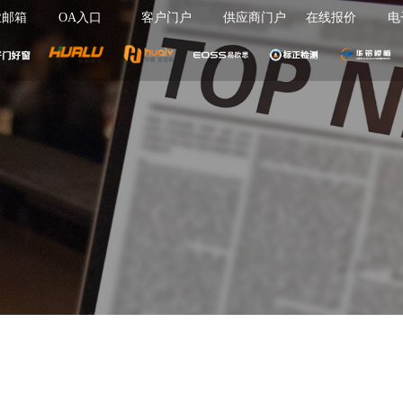
业邮箱
OA入口
客户门户
供应商门户
在线报价
电