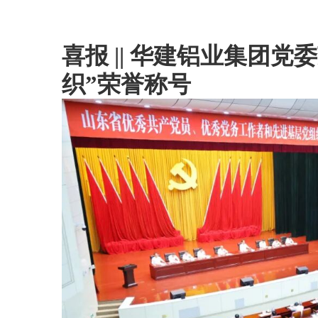
心
材
型
模
全
喜报 || 华建铝业集团
材
板/
铝
铝
织”荣誉称号
脚
家
合
成
手
居
金
品
五
架
护
门
金
玻
栏
窗
配
璃
胶
工
件
配
程
经
套
典
知
案
服
案
名
拆
例
务
例
案
装