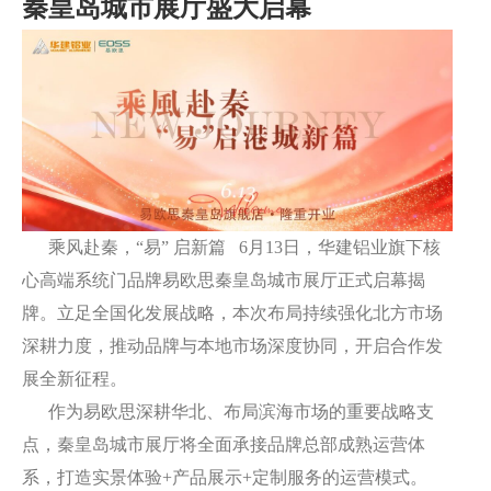
秦皇岛城市展厅盛大启幕
业
栏
窗
配
璃
胶
目
件
配
案
套
例
服
务
乘风赴秦，“易” 启新篇 6月13日，华建铝业旗下核
心高端系统门品牌易欧思秦皇岛城市展厅正式启幕揭
牌。立足全国化发展战略，本次布局持续强化北方市场
深耕力度，推动品牌与本地市场深度协同，开启合作发
展全新征程。
作为易欧思深耕华北、布局滨海市场的重要战略支
点，秦皇岛城市展厅将全面承接品牌总部成熟运营体
系，打造实景体验+产品展示+定制服务的运营模式。