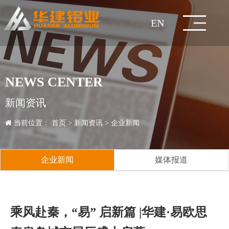
EN
网
关
企
新
技
产
工
人
服
联
站
于
业
闻
术
品
程
力
务
系
集
企
企
研
建
经
人
销
联
NEWS CENTER
团
董
业
公
业
媒
发
生
筑
工
典
知
才
人
售
价
系
在
首
华
文
资
中
中
案
资
与
我
新闻资讯
简
事
发
理
益
新
体
中
产
检
型
业
铝
案
名
拆
政
才
加
网
格
行
方
线
页
建
化
讯
心
心
例
源
交
们
当前位置：
首页
>
新闻资讯
>
企业新闻
介
长
展
企
念
事
闻
报
心
工
测
质
材
型
模
全
例
案
装
策
招
入
络
咨
业
服
式
留
流
致
历
业
资
业
道
艺
中
量
材
板/
铝
铝
例
式
聘
我
询
知
务
言
企业新闻
媒体报道
辞
程
风
质
成
心
控
脚
家
合
成
建
们
识
客
采
荣
员
制
手
居
金
品
五
筑
户
乘风赴秦，“易” 启新篇 |华建·易欧思
誉
企
架
护
门
金
玻
项