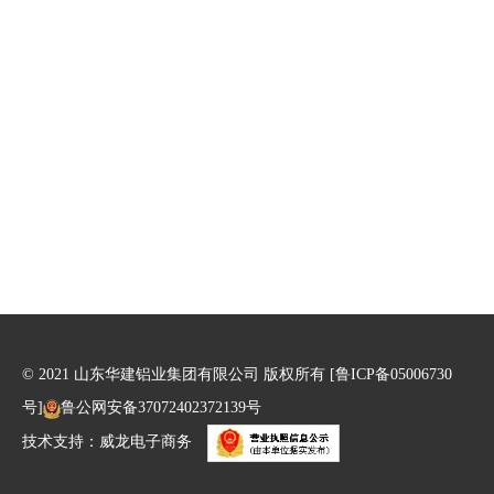
新突破｜华建铝业集团召开2026年上半年管理工
新管理月活动动员大会
© 2021 山东华建铝业集团有限公司 版权所有
[鲁ICP备05006730
号]
鲁公网安备37072402372139号
技术支持：
威龙电子商务