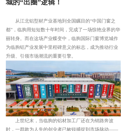
城的“出圈”逻辑！
业
栏
窗
配
璃
胶
目
件
配
案
从江北铝型材产业基地到全国瞩目的“中国门窗之
套
例
都”，临朐用短短数十年时间，完成了一场惊艳业界的华
丽转身。而在这场产业蝶变中，临朐国际门窗博览城作
服
为临朐铝产业发展中里程碑意义的标志，成为推动行业
务
升级、引领市场潮流的重要引擎。
上世纪末，当临朐的铝材加工厂还在为销路奔波
时，一群敢为人先的创业者已敏锐捕捉到市场脉动——