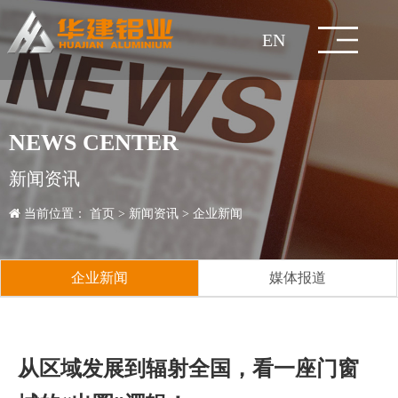
EN
网
关
企
新
技
产
工
人
服
联
站
于
业
闻
术
品
程
力
务
系
集
企
企
研
建
经
人
销
联
NEWS CENTER
团
董
业
公
业
媒
发
生
筑
工
典
知
才
人
售
价
系
在
首
华
文
资
中
中
案
资
与
我
新闻资讯
简
事
发
理
益
新
体
中
产
检
型
业
铝
案
名
拆
政
才
加
网
格
行
方
线
页
建
化
讯
心
心
例
源
交
们
当前位置：
首页
>
新闻资讯
>
企业新闻
介
长
展
企
念
事
闻
报
心
工
测
质
材
型
模
全
例
案
装
策
招
入
络
咨
业
服
式
留
流
致
历
业
资
业
道
艺
中
量
材
板/
铝
铝
例
式
聘
我
询
知
务
言
企业新闻
媒体报道
辞
程
风
质
成
心
控
脚
家
合
成
建
们
识
客
采
荣
员
制
手
居
金
品
五
筑
户
从区域发展到辐射全国，看一座门窗
誉
企
架
护
门
金
玻
项