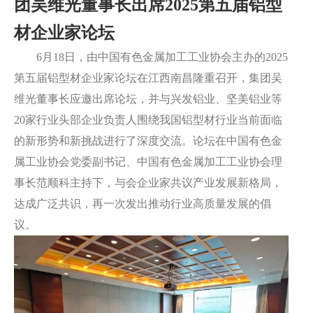
团吴维光董事长出席2025第五届铝型
业
栏
窗
配
璃
胶
目
材企业家论坛
件
配
案
6月18日，由中国有色金属加工工业协会主办的2025
套
例
第五届铝型材企业家论坛在江西南昌隆重召开，集团吴
服
维光董事长应邀出席论坛，并与兴发铝业、坚美铝业等
20家行业头部企业负责人围绕我国铝型材行业当前面临
务
的新形势和新挑战进行了深度交流。论坛在中国有色金
属工业协会党委副书记、中国有色金属加工工业协会理
事长范顺科主持下，与会企业家共议产业发展新格局，
达成广泛共识，再一次发出推动行业高质量发展的倡
议。