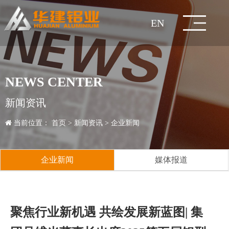
EN
网
关
企
新
技
产
工
人
服
联
站
于
业
闻
术
品
程
力
务
系
集
企
企
研
建
经
人
销
联
NEWS CENTER
团
董
业
公
业
媒
发
生
筑
工
典
知
才
人
售
价
系
在
首
华
文
资
中
中
案
资
与
我
新闻资讯
简
事
发
理
益
新
体
中
产
检
型
业
铝
案
名
拆
政
才
加
网
格
行
方
线
页
建
化
讯
心
心
例
源
交
们
当前位置：
首页
>
新闻资讯
>
企业新闻
介
长
展
企
念
事
闻
报
心
工
测
质
材
型
模
全
例
案
装
策
招
入
络
咨
业
服
式
留
流
致
历
业
资
业
道
艺
中
量
材
板/
铝
铝
例
式
聘
我
询
知
务
言
企业新闻
媒体报道
辞
程
风
质
成
心
控
脚
家
合
成
建
们
识
客
采
荣
员
制
手
居
金
品
五
筑
户
聚焦行业新机遇 共绘发展新蓝图| 集
誉
企
架
护
门
金
玻
项