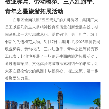
敬业标兵、劳动模范、三八红旗手、
业
栏
窗
配
璃
胶
目
青年之星旅游拓展活动
件
配
案
在集团全面决胜“五五规划”的关键阶段，集团广大
套
例
员工以强烈的主人翁精神投身高质量创新发展实践，期
服
间涌现出一大批忠诚尽职、爱岗敬业、勇于担当、敢于
创新的先进模范人物。5月17日，集团组织2025年度爱岗
务
敬业标兵、劳动模范、三八红旗手、青年之星等优秀职
工代表，赴淄博开展了一场别开生面的旅游拓展活动，
通过趣味拓展、文化体验与城市探索相结合的形式，让
大家在轻松愉悦的氛围中放松身心、增进交流，进一步
凝聚团队力量。