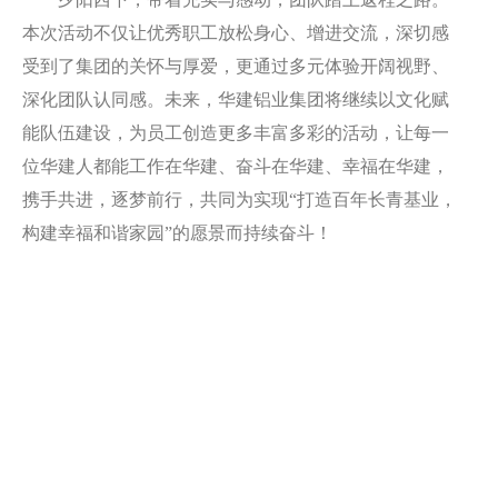
本次活动不仅让优秀职工放松身心、增进交流，
深切感
受到了集团的关怀与厚爱，更通过多元体验
开阔视野、
深化团队认同感。
未来，华建铝业集团将继续以文化赋
能队伍建设，
为员工创造更多丰富多彩的活动，让每一
位华建人都能工作在华建、奋斗在华建、幸福在华建，
携手共进，逐梦前行，共同为实现“
打造百年长青基业，
构建幸福和谐家园”的愿景而持续奋斗！
 每一份坚持，都在定义时代的重量
为爱预热】2026年青年交友联谊会在华建铝业集