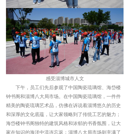
感受淄博城市人文
下午，员工们先后参观了中国陶瓷琉璃馆、海岱楼
钟书阁和淄博八大局市场。在中国陶瓷琉璃馆，一件件
精美的陶瓷琉璃艺术品，仿佛在诉说着淄博悠久的历史
和深厚的文化底蕴，让大家领略到了传统工艺的魅力；
海岱楼钟书阁独特的建筑风格和浓郁的书香氛围，让大
家在知识的海洋中流连忘返；淄博八大局市场则充满了